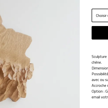
Sculpture
chêne.
Dimension
Possibilit
avec ou sa
Accroche m
Option : G
email votr