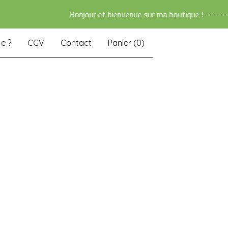
Bonjour et bienvenue sur ma boutique ! ------- > À 
je ?
CGV
Contact
Panier (
0
)