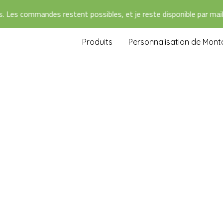
es commandes restent possibles, et je reste disponible par mail pou
Produits
Personnalisation de Mon