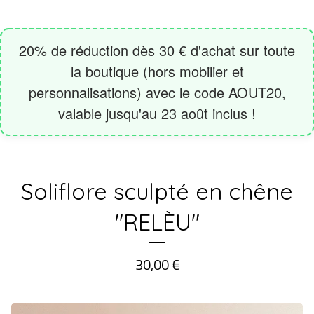
Soliflore sculpté en chêne
"RELÈU"
30,00
€