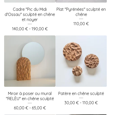
Cadre "Pic du Midi
Plat "Pyrénées" sculpté en
d'Ossau" sculpté en chêne
chêne
et noyer
110,00
€
140,00
€
- 190,00
€
Miroir à poser ou mural
Patère en chêne sculpté
"RELÈU" en chêne sculpté
30,00
€
- 110,00
€
60,00
€
- 65,00
€