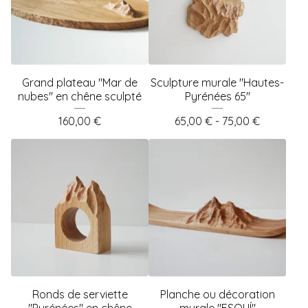
Grand plateau "Mar de
Sculpture murale "Hautes-
nubes" en chêne sculpté
Pyrénées 65"
160,00
€
65,00
€
- 75,00
€
Ronds de serviette
Planche ou décoration
"Pyrénées" en chêne
murale "ESQUÍ"