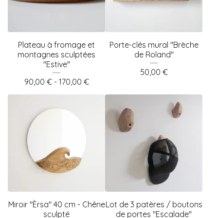
Plateau à fromage et
Porte-clés mural "Brèche
montagnes sculptées
de Roland"
"Estive"
50,00
€
90,00
€
- 170,00
€
Miroir "Èrsa" 40 cm - Chêne
Lot de 3 patères / boutons
sculpté
de portes "Escalade"