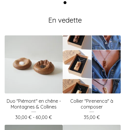
En vedette
Duo "Piémont" en chêne -
Collier "Pirenenca" à
Montagnes & Collines
composer
30,00
€
- 60,00
€
35,00
€